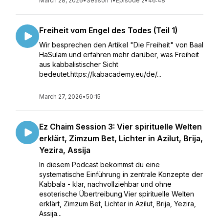
March 28, 2026
•
Season 1
•
Episode 2
•
46:48
Freiheit vom Engel des Todes (Teil 1)
Wir besprechen den Artikel "Die Freiheit" von Baal
HaSulam und erfahren mehr darüber, was Freiheit
aus kabbalistischer Sicht
bedeutet.https://kabacademy.eu/de/...
March 27, 2026
•
50:15
Ez Chaim Session 3: Vier spirituelle Welten
erklärt, Zimzum Bet, Lichter in Azilut, Brija,
Yezira, Assija
In diesem Podcast bekommst du eine
systematische Einführung in zentrale Konzepte der
Kabbala - klar, nachvollziehbar und ohne
esoterische Übertreibung.Vier spirituelle Welten
erklärt, Zimzum Bet, Lichter in Azilut, Brija, Yezira,
Assija...