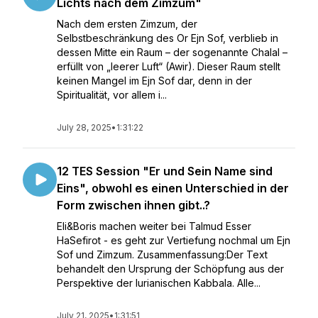
Lichts nach dem Zimzum"
Nach dem ersten Zimzum, der
Selbstbeschränkung des Or Ejn Sof, verblieb in
dessen Mitte ein Raum – der sogenannte Chalal –
erfüllt von „leerer Luft“ (Awir). Dieser Raum stellt
keinen Mangel im Ejn Sof dar, denn in der
Spiritualität, vor allem i...
July 28, 2025
•
1:31:22
12 TES Session "Er und Sein Name sind
Eins", obwohl es einen Unterschied in der
Form zwischen ihnen gibt..?
Eli&Boris machen weiter bei Talmud Esser
HaSefirot - es geht zur Vertiefung nochmal um Ejn
Sof und Zimzum. Zusammenfassung:Der Text
behandelt den Ursprung der Schöpfung aus der
Perspektive der lurianischen Kabbala. Alle...
July 21, 2025
•
1:31:51