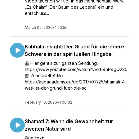
Video tauchen wir tief in das monumentale Werk
„Ez Chaim“ (Der Baum des Lebens) ein und
entschlüss...
March 02, 2026
•
1:20:50
Kabbala Insight: Der Grund für die innere
Schwere in der spirituellen Hingabe
🎦 Hier geht’s zur ganzen Sendung:
https://www.youtube.com/watch?v=k64uR4gQ230
📕 Zum Quell-Artikel:
https://kabacademy.eu/de/2017/07/25/shamati-4-
was-ist-der-grund-fuer-die-sc...
February 16, 2026
•
1:06:32
Shamati 7: Wenn die Gewohnheit zur
zweiten Natur wird
Quelltext: